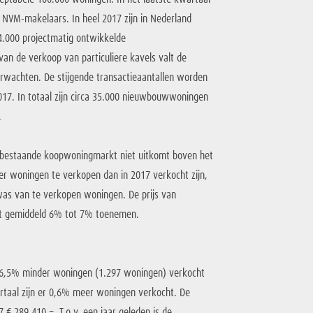
NVM-makelaars. In heel 2017 zijn in Nederland
4.000 projectmatig ontwikkelde
n de verkoop van particuliere kavels valt de
rwachten. De stijgende transactieaantallen worden
17. In totaal zijn circa 35.000 nieuwbouwwoningen
.
e bestaande koopwoningmarkt niet uitkomt boven het
 woningen te verkopen dan in 2017 verkocht zijn,
as van te verkopen woningen. De prijs van
et gemiddeld 6% tot 7% toenemen.
 16,5% minder woningen (1.297 woningen) verkocht
artaal zijn er 0,6% meer woningen verkocht. De
 € 289.410,=. T.o.v. een jaar geleden is de