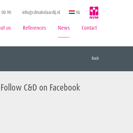
 00 90
info@cdmakelaardij.nl
NL
ut us
References
News
Contact
Back
Follow C&D on Facebook