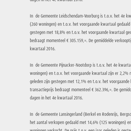
In de Gemeente Leidschendam-Voorburg is t.o.v. het 4e k
(260 woningen) en t.o.v. het voorgaande kwartaal gedaald m
gestegen met 18,8% en t.o.v. het voorgaande kwartaal ged
bedraagt momenteel € 305.159,=. De gemiddelde verkooptij
kwartaal 2016.
In de Gemeente Pijnacker-Nootdorp is t.o.v. het 4e kwart
woningen) en t.o.v. het voorgaande kwartaal zijn er 2,2% m
geleden zijn gestegen met 12,1% en t.o.v. het voorgaand
transactieprijs bedraagt momenteel € 362.396,=. De gemid
dagen in het 4e kwartaal 2016.
In de Gemeente Lansingerland (Berkel en Rodenrijs, Bergsch
het aantal verkopen gedaald met 14,6% (125 woningen) en 
woningen verkocht. De prijs t.o.v. een jaar geleden is ges