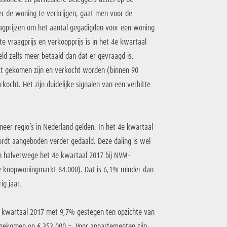
r de woning te verkrijgen, gaat men voor de
aagprijzen om het aantal gegadigden voor een woning
te vraagprijs en verkoopprijs is in het 4e kwartaal
d zelfs meer betaald dan dat er gevraagd is.
t gekomen zijn en verkocht worden (binnen 90
cht. Het zijn duidelijke signalen van een verhitte
eer regio’s in Nederland gelden. In het 4e kwartaal
ordt aangeboden verder gedaald. Deze daling is wel
en halverwege het 4e kwartaal 2017 bij NVM-
e koopwoningmarkt 84.000). Dat is 6,1% minder dan
ig jaar.
e kwartaal 2017 met 9,7% gestegen ten opzichte van
uitgekomen op € 353.000,=. Voor appartementen zijn