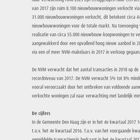
van 2017 zijn ruim 8.100 nieuwbouwwoningen verkocht via 
31.000 nieuwbouwwoningen verkocht, dit betekent circa 4
nieuwbouwwoningen voor de totale markt. Na toevoeging va
realisatie van circa 55.000 nieuwbouw-koopwoningen te ve
aangewakkerd door een opvallend hoog nieuw aanbod in 20
via een of meer NVM-makelaars in 2017 in verkoop gegaan
De NVM verwacht dat het aantal transacties in 2018 op d
recordniveau van 2017. De NVM verwacht 5% tot 8% minder
vooral veroorzaakt door het ontbreken van voldoende aanw
verkochte woningen zal naar verwachting met landelijk m
De cijfers
In de Gemeente Den Haag zijn er in het 4e kwartaal 2017
t.o.v. het 4e kwartaal 2016. T.o.v. van het voorgaande kw
gemiddelde transactieprijs bedraagt in het 4e kwartaal 2017