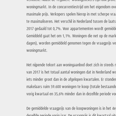
woningmarkt. In de concurrentiestrijd om het eigendom ove
maximale prijs. Verkopers spelen hierop in met scherpe vr
te maximaliseren. Het verschil in Nederland tussen de laats
2017 gedaald tot 0,7%. Voor appartementen wordt gemiddel
Gemiddeld gaat het om 1,1%. Woningen die net op de mark
dagen), worden gemiddeld genomen tegen de vraagprijs verko
woningmarkt.
Het nijpende tekort aan woningaanbod doet zich in steeds m
van 2017 is het totaal aantal woningen dat in Nederland w
iets minder groot dan in de afgelopen kwartalen. Er stond
makelaars ruim 59.600 woningen te koop (totale bestaand
vorig kwartaal en 35,6% minder dan in dezelfde periode vor
De gemiddelde vraagprijs van de koopwoningen is in het 4
dezelfde periode vorig jaar. De vraagprijs is dit kwartaal 