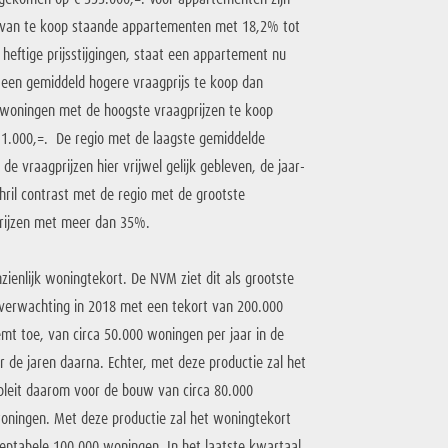
ijs van te koop staande appartementen met 18,2% tot
heftige prijsstijgingen, staat een appartement nu
r een gemiddeld hogere vraagprijs te koop dan
 woningen met de hoogste vraagprijzen te koop
711.000,=. De regio met de laagste gemiddelde
 de vraagprijzen hier vrijwel gelijk gebleven, de jaar-
hril contrast met de regio met de grootste
gprijzen met meer dan 35%.
nlijk woningtekort. De NVM ziet dit als grootste
verwachting in 2018 met een tekort van 200.000
 toe, van circa 50.000 woningen per jaar in de
 de jaren daarna. Echter, met deze productie zal het
leit daarom voor de bouw van circa 80.000
ningen. Met deze productie zal het woningtekort
eptabele 100.000 woningen. In het laatste kwartaal