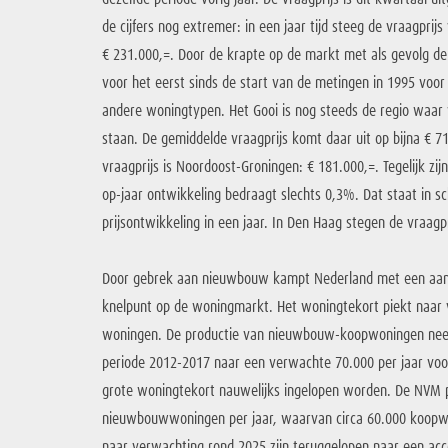
de cijfers nog extremer: in een jaar tijd steeg de vraagpr
€ 231.000,=. Door de krapte op de markt met als gevolg de 
voor het eerst sinds de start van de metingen in 1995 voo
andere woningtypen. Het Gooi is nog steeds de regio waar
staan. De gemiddelde vraagprijs komt daar uit op bijna € 
vraagprijs is Noordoost-Groningen: € 181.000,=. Tegelijk zijn
op-jaar ontwikkeling bedraagt slechts 0,3%. Dat staat in sc
prijsontwikkeling in een jaar. In Den Haag stegen de vraa
Door gebrek aan nieuwbouw kampt Nederland met een aanzie
knelpunt op de woningmarkt. Het woningtekort piekt naar 
woningen. De productie van nieuwbouw-koopwoningen neemt
periode 2012-2017 naar een verwachte 70.000 per jaar voor
grote woningtekort nauwelijks ingelopen worden. De NVM p
nieuwbouwwoningen per jaar, waarvan circa 60.000 koopwo
naar verwachting rond 2025 zijn teruggelopen naar een acc