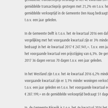
gemiddelde transactieprijs gestegen met 21,2% en t.o.v. 
gemiddelde verkooptijd in de Gemeente Den Haag bedraagt
t.o.v. een jaar geleden.
In de Gemeente Delft is t.o.v. het 4e kwartaal 2016 een da
vergelijking met het voorgaande kwartaal zijn er 3% mind
bedraagt in het 4e kwartaal 2017 € 247.941,=. T.o.v. een jaa
het voorgaande kwartaal een prijsstijging van 6,3%. De ge
2017 36 dagen versus 70 dagen t.o.v. een jaar geleden.
In het Westland zijn t.o.v. het 4e kwartaal 2016 6,2% min
voorgaande kwartaal zijn er 3,1% minder woningen verkocht
t.o.v. een jaar geleden en t.o.v. het voorgaande kwartaal e
€ 287.199,= en de gemiddelde verkooptijd bedraagt 51 dag
In de Gemeente Rijswijk is t.o.v. het 4e kwartaal 2016 he