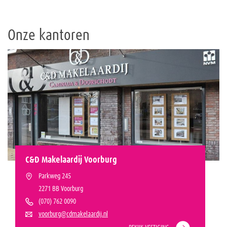
Onze kantoren
C&D Makelaardij Voorburg
Parkweg 245
2271 BB Voorburg
(070) 762 0090
voorburg@cdmakelaardij.nl