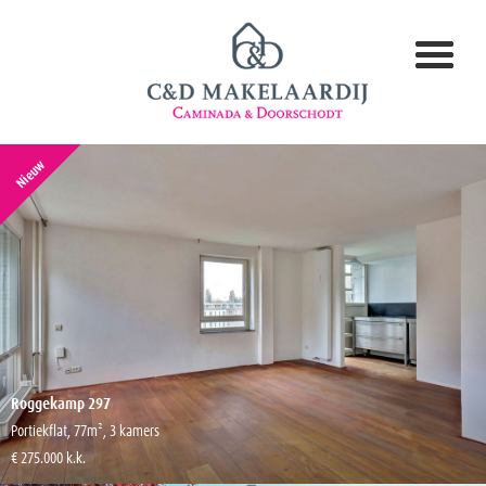
Nieuw
Roggekamp 297
Portiekflat, 77m², 3 kamers
€ 275.000 k.k.