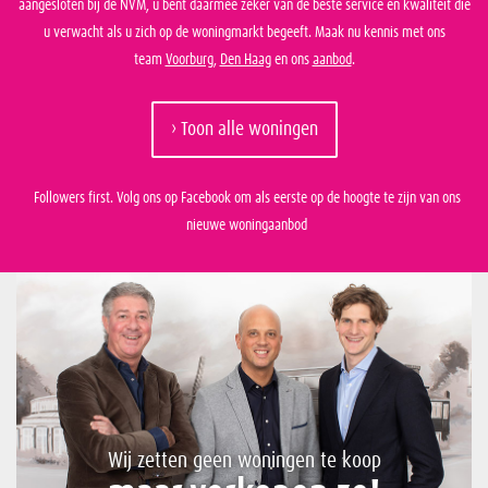
aangesloten bij de NVM, u bent daarmee zeker van de beste service en kwaliteit die
u verwacht als u zich op de woningmarkt begeeft. Maak nu kennis met ons
team
Voorburg
,
Den Haag
en ons
aanbod
.
› Toon alle woningen
Followers first. Volg ons op Facebook om als eerste op de hoogte te zijn van ons
nieuwe woningaanbod
Wij zetten geen woningen te koop