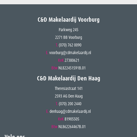
C&D Makelaardij Voorburg
Parkweg 245
2271 BB Voorburg
T.
(070) 762 0090
E.
voorburg@cdmakelaardij.nl
KvK
27380621
Btw
NL822451591B.01
C&D Makelaardij Den Haag
Theresiastraat 141
2593 AG Den Haag
T.
(070) 200 2440
E.
denhaag@cdmakelaardij.nl
KvK
81905505
Btw
NL862264467B.01