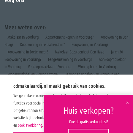
Volg ons
Meer weten over:
Makelaar in Voorburg
Appartement kopen in Voorburg?
Koopwoning in Den
Haag?
Koopwoning in Leidschendam?
Koopwoning in Voorburg?
Koopwoning in Zoetermeer?
Makelaar Bezuidenhout Den Haag
Jaren 30
koopwoning in Voorburg?
Eengezinswoning in Voorburg?
Aankoopmakelaar
in Voorburg
Verkoopmakelaar in Voorburg
Woning huren in Voorburg
Funderingslabel en woning taxatie
De voor en nadelen van wonen in een
appartement
cdmakelaardij.nl maakt gebruik van cookies.
We gebruiken cookies om de website naar behoren te laten werken, om
+
functies voor social media te bieden en om onze website te analyseren.
Huis verkopen?
Dit gebeurt anoniem. U gaat akkoord met onze cookies als u onze
website blijft gebruiken. Op onze website vindt u ook ons
privacybeleid
Doe de gratis verkooptest!
en
cookieverklaring.