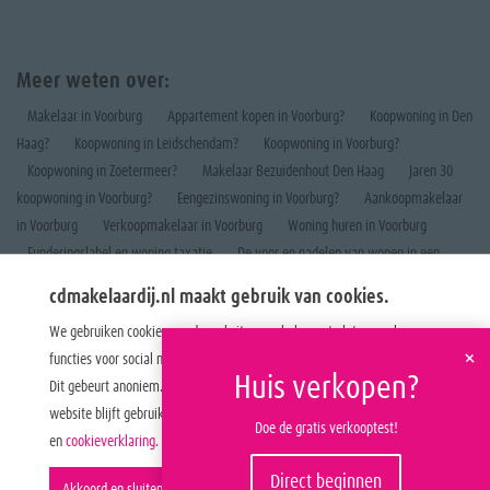
Meer weten over:
Makelaar in Voorburg
Appartement kopen in Voorburg?
Koopwoning in Den
Haag?
Koopwoning in Leidschendam?
Koopwoning in Voorburg?
Koopwoning in Zoetermeer?
Makelaar Bezuidenhout Den Haag
Jaren 30
koopwoning in Voorburg?
Eengezinswoning in Voorburg?
Aankoopmakelaar
in Voorburg
Verkoopmakelaar in Voorburg
Woning huren in Voorburg
Funderingslabel en woning taxatie
De voor en nadelen van wonen in een
appartement
cdmakelaardij.nl maakt gebruik van cookies.
We gebruiken cookies om de website naar behoren te laten werken, om
+
functies voor social media te bieden en om onze website te analyseren.
Huis verkopen?
Dit gebeurt anoniem. U gaat akkoord met onze cookies als u onze
website blijft gebruiken. Op onze website vindt u ook ons
privacybeleid
Doe de gratis verkooptest!
en
cookieverklaring.
Direct beginnen