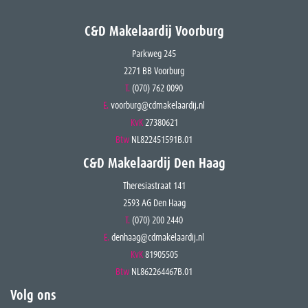
C&D Makelaardij Voorburg
Parkweg 245
2271 BB Voorburg
T.
(070) 762 0090
E.
voorburg@cdmakelaardij.nl
KvK
27380621
Btw
NL822451591B.01
C&D Makelaardij Den Haag
Theresiastraat 141
2593 AG Den Haag
T.
(070) 200 2440
E.
denhaag@cdmakelaardij.nl
KvK
81905505
Btw
NL862264467B.01
Volg ons