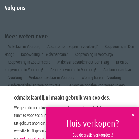
Volg ons
Meer weten over:
Makelaar in Voorburg
Appartement kopen in Voorburg?
Koopwoning in Den
Haag?
Koopwoning in Leidschendam?
Koopwoning in Voorburg?
Koopwoning in Zoetermeer?
Makelaar Bezuidenhout Den Haag
Jaren 30
koopwoning in Voorburg?
Eengezinswoning in Voorburg?
Aankoopmakelaar
in Voorburg
Verkoopmakelaar in Voorburg
Woning huren in Voorburg
Funderingslabel en woning taxatie
De voor en nadelen van wonen in een
appartement
cdmakelaardij.nl maakt gebruik van cookies.
We gebruiken cookies om de website naar behoren te laten werken, om
+
functies voor social media te bieden en om onze website te analyseren.
Huis verkopen?
Dit gebeurt anoniem. U gaat akkoord met onze cookies als u onze
website blijft gebruiken. Op onze website vindt u ook ons
privacybeleid
Doe de gratis verkooptest!