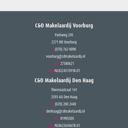
C&D Makelaardij Voorburg
Parkweg 245
2271 BB Voorburg
T.
(070) 762 0090
E.
voorburg@cdmakelaardij.nl
KvK
27380621
Btw
NL822451591B.01
C&D Makelaardij Den Haag
Theresiastraat 141
2593 AG Den Haag
T.
(070) 200 2440
E.
denhaag@cdmakelaardij.nl
KvK
81905505
Btw
NL862264467B.01