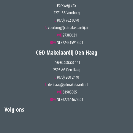
Parkweg 245
The information provided has been compiled with care; however, no rights can be
2271 BB Voorburg
derived from its accuracy.
T.
(070) 762 0090
All information should be regarded as an invitation to make an offer or to enter into
E.
voorburg@cdmakelaardij.nl
negotiations.
KvK
27380621
Btw
NL822451591B.01
C&D Makelaardij Den Haag
Theresiastraat 141
2593 AG Den Haag
T.
(070) 200 2440
E.
denhaag@cdmakelaardij.nl
KvK
81905505
Btw
NL862264467B.01
Volg ons