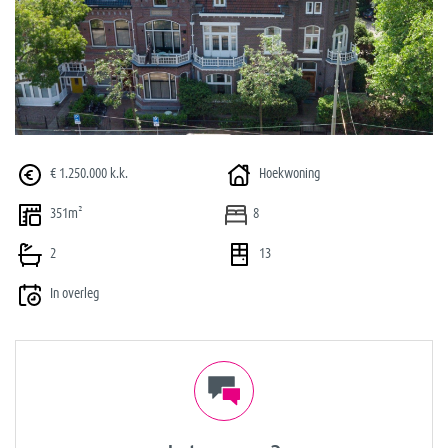
vorige
volge
€ 1.250.000 k.k.
Hoekwoning
351m²
8
2
13
In overleg