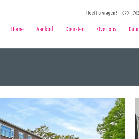
Heeft u vragen?
070 - 762
Home
Aanbod
Diensten
Over ons
Buur
Vergrot