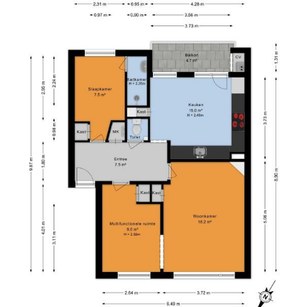
 your viewing directly.
h a link to our calendar, where you can easily choose a time that suits you.
uide you through the purchasing process.
valuation check, we’d be happy to think along with you.
ld. Geen enkele aansprakelijkheid wordt aanvaard voor enige onvolledigheid, 