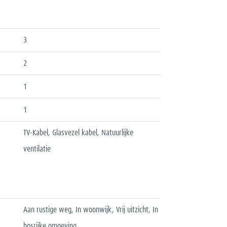
3
2
1
1
TV-Kabel, Glasvezel kabel, Natuurlijke
ventilatie
Aan rustige weg, In woonwijk, Vrij uitzicht, In
bosrijke omgeving