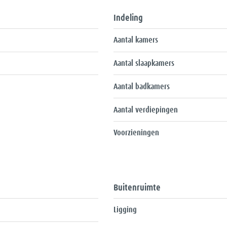
houden
Indeling
Aantal kamers
Aantal slaapkamers
Aantal badkamers
Aantal verdiepingen
Voorzieningen
 direct uw bezichtiging.
onze agenda, kies eenvoudig een moment dat u uitkomt.
Buitenruimte
Ligging
m u te begeleiden tijdens het aankoopproces.