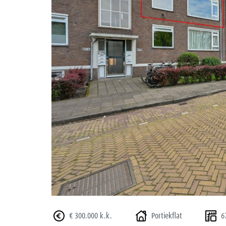
vorige
€ 300.000 k.k.
Portiekflat
6