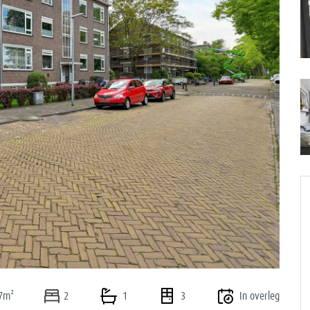
volgend
7m²
2
1
3
In overleg