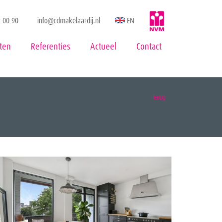
 00 90
info@cdmakelaardij.nl
EN
ten
Referenties
Actueel
Contact
Terug
en