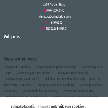
2593 AG Den Haag
T.
(070) 200 2440
E.
denhaag@cdmakelaardij.nl
KvK
81905505
Btw
NL862264467B.01
Volg ons
Meer weten over:
Makelaar in Voorburg
Appartement kopen in Voorburg?
Koopwoning in Den
Haag?
Koopwoning in Leidschendam?
Koopwoning in Voorburg?
Koopwoning in Zoetermeer?
Makelaar Bezuidenhout Den Haag
Jaren 30
koopwoning in Voorburg?
Eengezinswoning in Voorburg?
Aankoopmakelaar
in Voorburg
Verkoopmakelaar in Voorburg
Woning huren in Voorburg
Funderingslabel en woning taxatie
De voor en nadelen van wonen in een
appartement
cdmakelaardij.nl maakt gebruik van cookies.