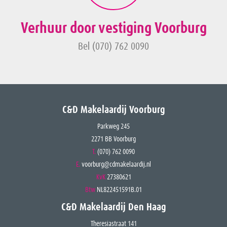
Verhuur door vestiging Voorburg
Bel (070) 762 0090
C&D Makelaardij Voorburg
Parkweg 245
2271 BB Voorburg
T.
(070) 762 0090
E.
voorburg@cdmakelaardij.nl
KvK
27380621
Btw
NL822451591B.01
C&D Makelaardij Den Haag
Theresiastraat 141