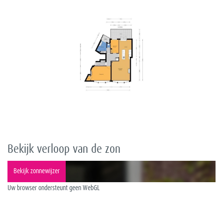
vorige
volge
Bekijk verloop van de zon
Bekijk zonnewijzer
Uw browser ondersteunt geen WebGL