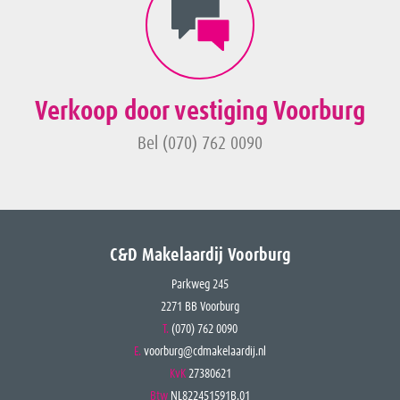
Verkoop door vestiging Voorburg
Bel (070) 762 0090
C&D Makelaardij Voorburg
Parkweg 245
2271 BB Voorburg
T.
(070) 762 0090
E.
voorburg@cdmakelaardij.nl
KvK
27380621
Btw
NL822451591B.01