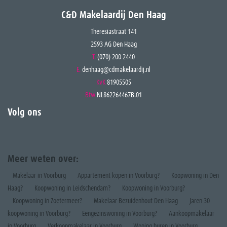
C&D Makelaardij Den Haag
Theresiastraat 141
2593 AG Den Haag
T.
(070) 200 2440
E.
denhaag@cdmakelaardij.nl
KvK
81905505
Btw
NL862264467B.01
Volg ons
Meer weten over:
Makelaar in Voorburg
Appartement kopen in Voorburg?
Koopwoning in Den
Haag?
Koopwoning in Leidschendam?
Koopwoning in Voorburg?
Koopwoning in Zoetermeer?
Makelaar Bezuidenhout Den Haag
Jaren 30
koopwoning in Voorburg?
Eengezinswoning in Voorburg?
Aankoopmakelaar
in Voorburg
Verkoopmakelaar in Voorburg
Woning huren in Voorburg