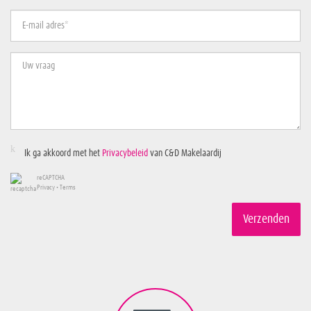
happy to think along with you.
Deze informatie is met de nodige zorgvuldigheid samengesteld. Geen enkele
aansprakelijkheid wordt aanvaard voor enige onvolledigheid, onjuistheid of
tussentijdse wijzigingen, dan wel de gevolgen daarvan.
Ik ga akkoord met het
Privacybeleid
van C&D Makelaardij
reCAPTCHA
Privacy
•
Terms
Verzenden